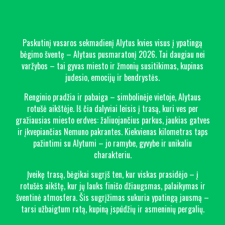
Paskutinį vasaros sekmadienį Alytus kvies visus į ypatingą
bėgimo šventę – Alytaus pusmaratonį 2026. Tai daugiau nei
varžybos – tai gyvas miesto ir žmonių susitikimas, kupinas
judesio, emocijų ir bendrystės.
Renginio pradžia ir pabaiga – simbolinėje vietoje, Alytaus
rotušė aikštėje. Iš čia dalyviai leisis į trasą, kuri ves per
gražiausias miesto erdves: žaliuojančius parkus, jaukias gatves
ir įkvepiančias Nemuno pakrantes. Kiekvienas kilometras taps
pažintimi su Alytumi – jo ramybe, gyvybe ir unikaliu
charakteriu.
Įveikę trasą, bėgikai sugrįš ten, kur viskas prasidėjo – į
rotušės aikštę, kur jų lauks finišo džiaugsmas, palaikymas ir
šventinė atmosfera. Šis sugrįžimas sukuria ypatingą jausmą –
tarsi užbaigtum ratą, kupiną įspūdžių ir asmeninių pergalių.