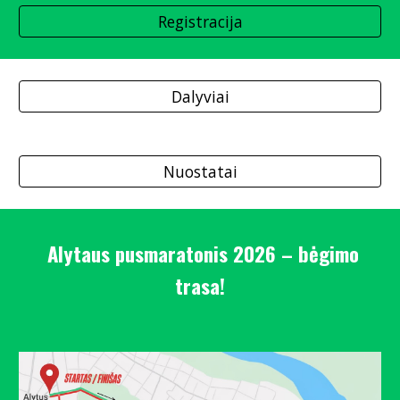
Registracija
Dalyviai
Nuostatai
Alytaus pusmaratonis 202
6
– bėgimo
tras
a
!